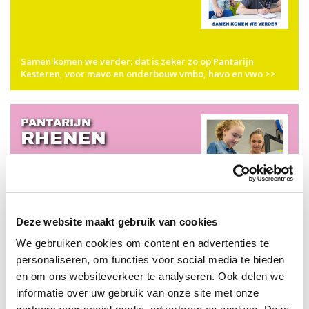
Samen komen we verder: dat is zeker zo op Pantarijn
Kesteren, voor mavo en onderbouw vmbo, havo en vwo >>
PANTARIJN
RHENEN
Deze website maakt gebruik van cookies
Welkom in de toekomst op Pantarijn Rhenen! Kies voor de
We gebruiken cookies om content en advertenties te
mavo-kansklas, de havo-kansklas of de kader-kansklas >>
personaliseren, om functies voor social media te bieden
en om ons websiteverkeer te analyseren. Ook delen we
informatie over uw gebruik van onze site met onze
PANTARIJN