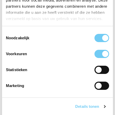
WAGENINGEN VMBO
partners voor social media, adverteren en analyse. Deze
partners kunnen deze gegevens combineren met andere
informatie die u aan ze heeft verstrekt of die ze hebben
verzameld op basis van uw gebruik van hun services.
Toestemmingsselectie
Een kleinschalige school voor vmbo basis/kader en
Noodzakelijk
kader/mavo >>
Voorkeuren
PANTARIJN
INTERNATIONALE
SCHAKELKLAS /
Statistieken
INTERNATIONAL
TRANSITION CLASS
Marketing
(Info in Nederlands & English)
Details tonen