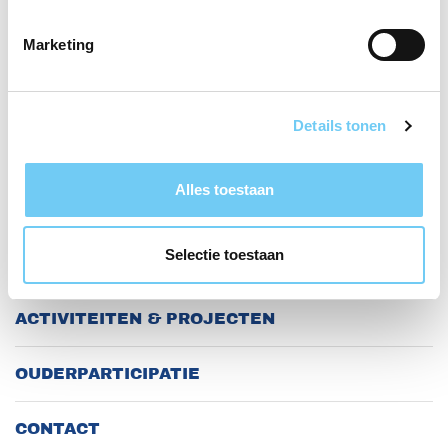
AANMELDEN
Marketing
SPECIAAL OP PANTARIJN MHV
Details tonen
ZO WERKEN WIJ
Alles toestaan
WE HELPEN JE VERDER
Selectie toestaan
MHV ELKE DAG
ACTIVITEITEN & PROJECTEN
OUDERPARTICIPATIE
CONTACT