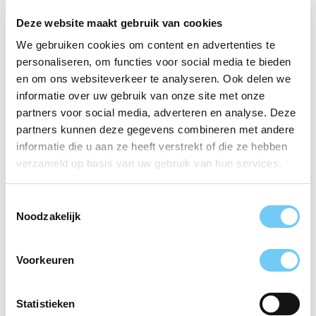
Deze website maakt gebruik van cookies
naam *
We gebruiken cookies om content en advertenties te
personaliseren, om functies voor social media te bieden
en om ons websiteverkeer te analyseren. Ook delen we
e-mailadres *
informatie over uw gebruik van onze site met onze
partners voor social media, adverteren en analyse. Deze
telefoonnummer *
partners kunnen deze gegevens combineren met andere
informatie die u aan ze heeft verstrekt of die ze hebben
verzameld op basis van uw gebruik van hun services.
jouw vraag of opmerking *
Toestemmingsselectie
Noodzakelijk
VERSTUREN
Voorkeuren
DIRECT NAAR
Statistieken
DIT IS WAGENINGEN MHV