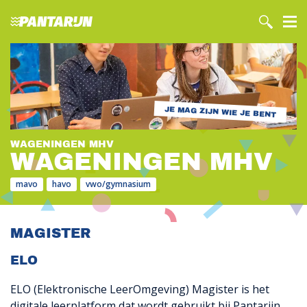
JE MAG ZIJN WIE JE BENT
WAGENINGEN MHV
WAGENINGEN MHV
mavo
havo
vwo/gymnasium
MAGISTER
ELO
ELO (Elektronische LeerOmgeving) Magister is het
digitale leerplatform dat wordt gebruikt bij Pantarijn.